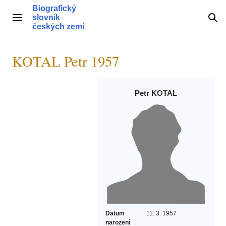
Přeskočit
Biografický
na
slovník
Hlavní menu
Hle
obsah
českých zemí
KOTAL Petr 1957
Petr KOTAL
Datum
11. 3. 1957
narození