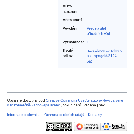
Místo
narození
Místo úmrtí
Povolání
Představitel
přírodních věd‎
Významnost
D
Trvalý
https://biography.hiu.c
odkaz
as.cz/pageid/8124
6
Obsah je dostupný pod
Creative Commons Uveďte autora-Nevyužívejte
dílo komerčně-Zachovejte licenci
, pokud není uvedeno jinak.
Informace o slovníku
Ochrana osobních údajů
Kontakty