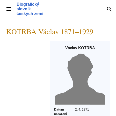
Přeskočit
Biografický
na
slovník
Hlavní menu
Hle
obsah
českých zemí
KOTRBA Václav 1871–1929
Václav KOTRBA
Datum
2. 4. 1871
narození