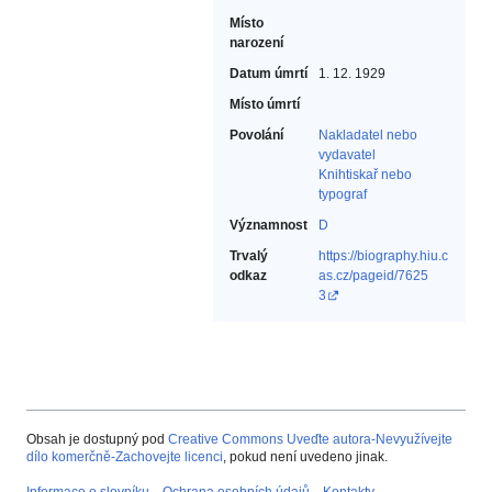
Místo
narození
Datum úmrtí
1. 12. 1929
Místo úmrtí
Povolání
Nakladatel nebo
vydavatel‎
Knihtiskař nebo
typograf‎
Významnost
D
Trvalý
https://biography.hiu.c
odkaz
as.cz/pageid/7625
3
Obsah je dostupný pod
Creative Commons Uveďte autora-Nevyužívejte
dílo komerčně-Zachovejte licenci
, pokud není uvedeno jinak.