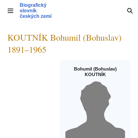
Přeskočit
Biografický
na
slovník
Hlavní menu
Hle
obsah
českých zemí
KOUTNÍK Bohumil (Bohuslav)
1891–1965
Bohumil (Bohuslav)
KOUTNÍK