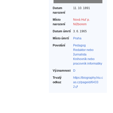
Datum
11. 10. 1891
narození
Místo
Nová Huť p.
narození
Nižborem
Datum úmrtí
3. 6. 1965
Místo úmrtí
Praha
Povolání
Pedagog‎
Redaktor nebo
žurnalista‎
Knihovník nebo
pracovník informatiky‎
Významnost
D
Trvalý
https://biography.hiu.c
odkaz
as.cz/pageid/6433
2