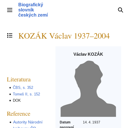
Přeskočit
Biografický
na
slovník
Hlavní menu
Hle
obsah
českých zemí
KOZÁK Václav 1937–2004
Přepnout obsah
Václav KOZÁK
Literatura
ČBS, s. 352
Tomeš II, s. 152
DOK
Reference
Autority Národní
Datum
14. 4. 1937
narození