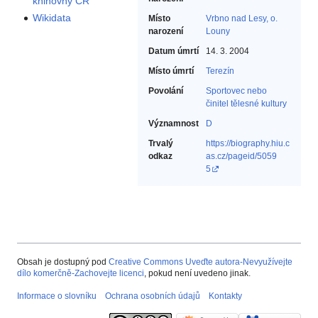
knihovny ČR
Wikidata
Místo
Vrbno nad Lesy, o.
narození
Louny
Datum úmrtí
14. 3. 2004
Místo úmrtí
Terezín
Povolání
Sportovec nebo
činitel tělesné kultury‎
Významnost
D
Trvalý
https://biography.hiu.c
odkaz
as.cz/pageid/5059
5
Obsah je dostupný pod
Creative Commons Uveďte autora-Nevyužívejte
dílo komerčně-Zachovejte licenci
, pokud není uvedeno jinak.
Informace o slovníku
Ochrana osobních údajů
Kontakty