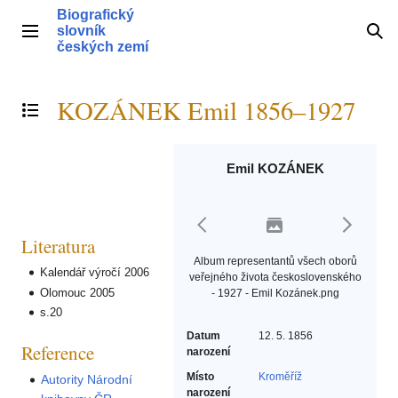
Přeskočit
Biografický
na
slovník
Hlavní menu
Hle
obsah
českých zemí
KOZÁNEK Emil 1856–1927
Přepnout obsah
Emil KOZÁNEK
Literatura
Album representantů všech oborů
Kalendář výročí 2006
veřejného života československého
Olomouc 2005
- 1927 - Emil Kozánek.png
s.20
Datum
12. 5. 1856
Reference
narození
Místo
Kroměříž
Autority Národní
narození