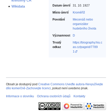
knihovny ČR
Datum úmrtí
31. 10. 1927
Wikidata
Místo úmrtí
Kroměříž
Povolání
Mecenáš nebo
organizátor
hudebního života‎
Významnost
D
Trvalý
https://biography.hiu.c
odkaz
as.cz/pageid/7789
1
Obsah je dostupný pod
Creative Commons Uveďte autora-Nevyužívejte
dílo komerčně-Zachovejte licenci
, pokud není uvedeno jinak.
Informace o slovníku
Ochrana osobních údajů
Kontakty