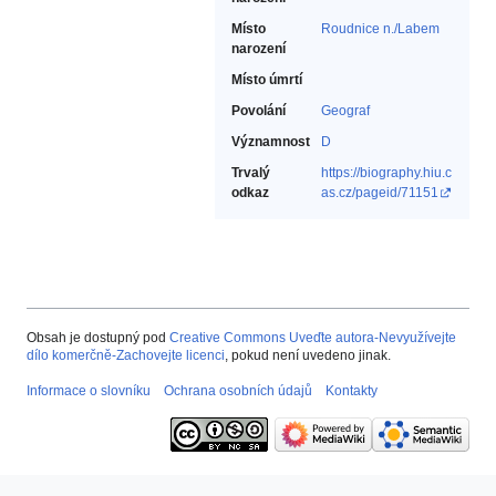
Místo
Roudnice n./Labem
narození
Místo úmrtí
Povolání
Geograf‎
Významnost
D
Trvalý
https://biography.hiu.c
odkaz
as.cz/pageid/71151
Obsah je dostupný pod
Creative Commons Uveďte autora-Nevyužívejte
dílo komerčně-Zachovejte licenci
, pokud není uvedeno jinak.
Informace o slovníku
Ochrana osobních údajů
Kontakty