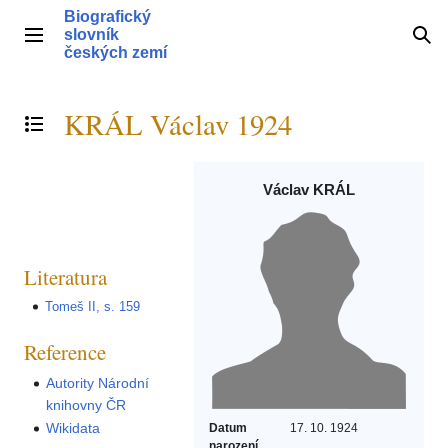
Přeskočit
Biografický
na
slovník
Hlavní menu
Hle
obsah
českých zemí
KRÁL Václav 1924
Přepnout obsah
Václav KRÁL
Literatura
Tomeš II, s. 159
Reference
Autority Národní
knihovny ČR
Wikidata
Datum
17. 10. 1924
narození