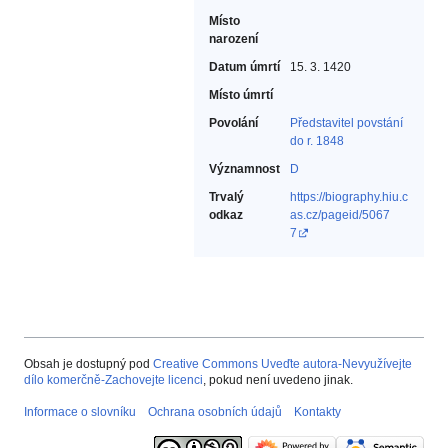
Místo
narození
Datum úmrtí
15. 3. 1420
Místo úmrtí
Povolání
Představitel povstání
do r. 1848‎
Významnost
D
Trvalý
https://biography.hiu.c
odkaz
as.cz/pageid/5067
7
Obsah je dostupný pod
Creative Commons Uveďte autora-Nevyužívejte
dílo komerčně-Zachovejte licenci
, pokud není uvedeno jinak.
Informace o slovníku
Ochrana osobních údajů
Kontakty