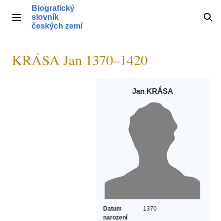
Přeskočit
Biografický
na
slovník
Hlavní menu
Hle
obsah
českých zemí
KRÁSA Jan 1370–1420
Jan KRÁSA
Datum
1370
narození