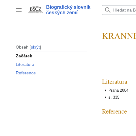
Přeskočit
Biografický slovník
na
Hlavní menu
českých zemí
obsah
KRANNER
Obsah
skrýt
Začátek
Literatura
Reference
Literatura
Praha 2004
s. 335
Reference