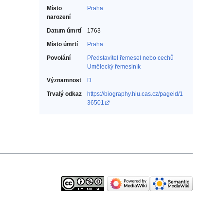
Místo
Praha
narození
Datum úmrtí
1763
Místo úmrtí
Praha
Povolání
Představitel řemesel nebo cechů‎
Umělecký řemeslník‎
Významnost
D
Trvalý odkaz
https://biography.hiu.cas.cz/pageid/1
36501