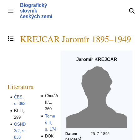
Přeskočit
Biografický
na
slovník
Hlavní menu
Hle
obsah
českých zemí
KREJCAR Jaromír 1895–1949
Přepnout obsah
Jaromír KREJCAR
Literatura
Churáň
ČBS,
II/1,
s. 363
360
BL II,
Tome
299
š II,
OSND
s. 174
3/2, s.
Datum
25. 7. 1895
DOK
838
narození