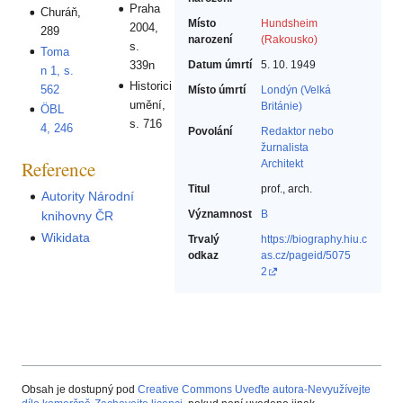
Praha
Churáň,
Místo
Hundsheim
2004,
289
narození
(Rakousko)
s.
Toma
Datum úmrtí
5. 10. 1949
339n
n 1, s.
Historici
562
Místo úmrtí
Londýn (Velká
umění,
Británie)
ÖBL
s. 716
4, 246
Povolání
Redaktor nebo
žurnalista‎
Reference
Architekt‎
Titul
prof., arch.
Autority Národní
Významnost
B
knihovny ČR
Wikidata
Trvalý
https://biography.hiu.c
odkaz
as.cz/pageid/5075
2
Obsah je dostupný pod
Creative Commons Uveďte autora-Nevyužívejte