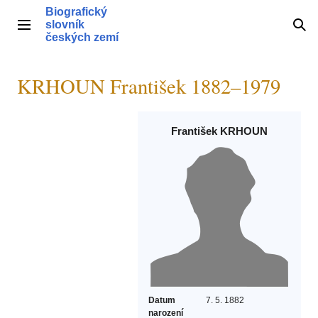
Přeskočit
Biografický
na
slovník
Hlavní menu
Hle
obsah
českých zemí
KRHOUN František 1882–1979
František KRHOUN
Datum
7. 5. 1882
narození