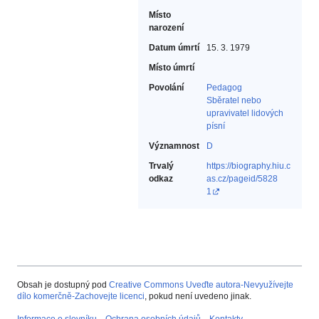
Místo
narození
Datum úmrtí
15. 3. 1979
Místo úmrtí
Povolání
Pedagog‎
Sběratel nebo
upravivatel lidových
písní‎
Významnost
D
Trvalý
https://biography.hiu.c
odkaz
as.cz/pageid/5828
1
Obsah je dostupný pod
Creative Commons Uveďte autora-Nevyužívejte
dílo komerčně-Zachovejte licenci
, pokud není uvedeno jinak.