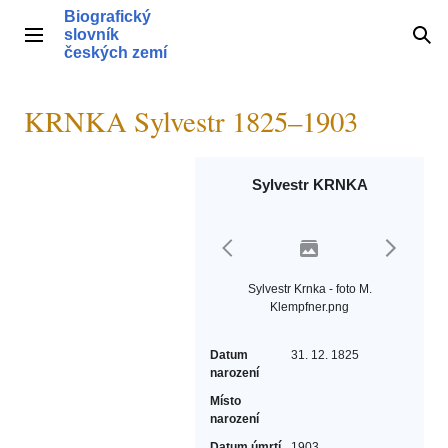
Přeskočit
Biografický
na
slovník
Hlavní menu
Hle
obsah
českých zemí
KRNKA Sylvestr 1825–1903
Sylvestr KRNKA
Sylvestr Krnka - foto M.
Klempfner.png
Datum
31. 12. 1825
narození
Místo
narození
Datum úmrtí
1903