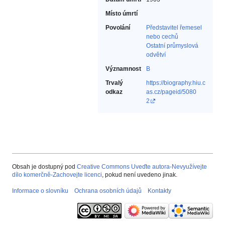
Místo úmrtí
Povolání
Představitel řemesel
nebo cechů‎
Ostatní průmyslová
odvětví‎
Významnost
B
Trvalý
https://biography.hiu.c
odkaz
as.cz/pageid/5080
2
Obsah je dostupný pod
Creative Commons Uveďte autora-Nevyužívejte
dílo komerčně-Zachovejte licenci
, pokud není uvedeno jinak.
Informace o slovníku
Ochrana osobních údajů
Kontakty