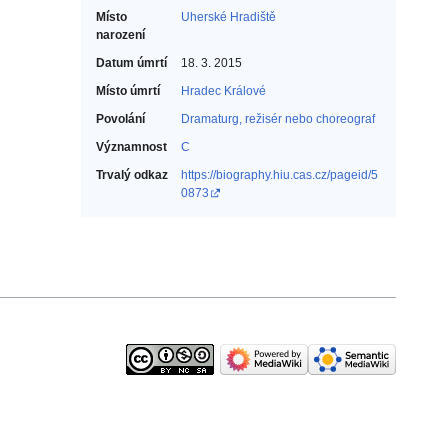
Místo
Uherské Hradiště
narození
Datum úmrtí
18. 3. 2015
Místo úmrtí
Hradec Králové
Povolání
Dramaturg, režisér nebo choreograf‎
Významnost
C
Trvalý odkaz
https://biography.hiu.cas.cz/pageid/5
0873