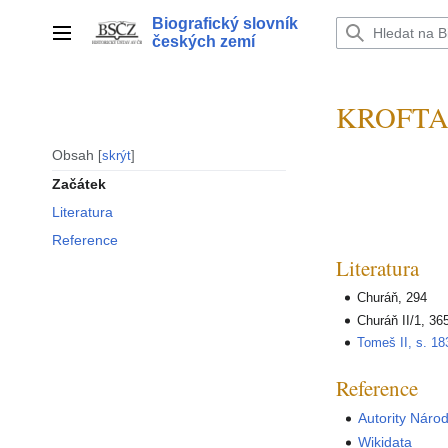
Přeskočit
Biografický slovník
na
Hlavní menu
českých zemí
obsah
KROFTA 
Obsah
skrýt
Začátek
Literatura
Reference
Literatura
Churáň, 294
Churáň II/1, 36
Tomeš II, s. 18
Reference
Autority Náro
Wikidata