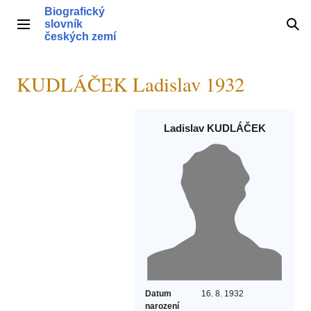
Přeskočit
Biografický
na
slovník
Hlavní menu
Hle
obsah
českých zemí
KUDLÁČEK Ladislav 1932
Ladislav KUDLÁČEK
Datum
16. 8. 1932
narození