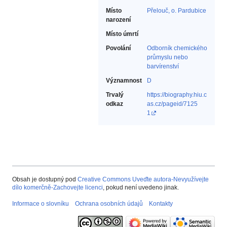
Místo
Přelouč, o. Pardubice
narození
Místo úmrtí
Povolání
Odborník chemického
průmyslu nebo
barvírenství‎
Významnost
D
Trvalý
https://biography.hiu.c
odkaz
as.cz/pageid/7125
1
Obsah je dostupný pod
Creative Commons Uveďte autora-Nevyužívejte
dílo komerčně-Zachovejte licenci
, pokud není uvedeno jinak.
Informace o slovníku
Ochrana osobních údajů
Kontakty