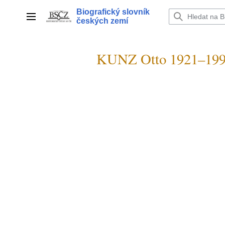
Přeskočit
Biografický slovník
na
Hlavní menu
českých zemí
obsah
KUNZ Otto 1921–19