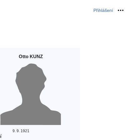
Přihlášení
Osobní 
Otto KUNZ
9. 9. 1921
í