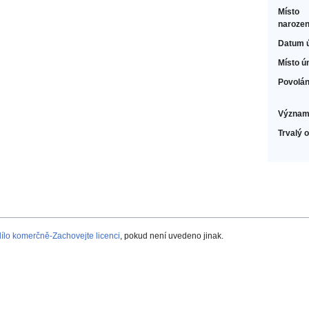
Místo
narozen
Datum 
Místo ú
Povolán
Význam
Trvalý 
lo komerčně-Zachovejte licenci
, pokud není uvedeno jinak.