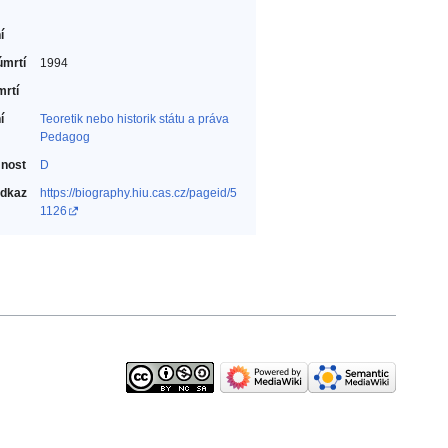
í
úmrtí
1994
mrtí
í
Teoretik nebo historik státu a práva‎
Pedagog‎
nost
D
odkaz
https://biography.hiu.cas.cz/pageid/5
1126