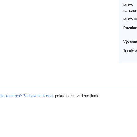
Místo
narozen
Místo ú
Povolán
Význam
Trvalý 
lo komerčně-Zachovejte licenci
, pokud není uvedeno jinak.