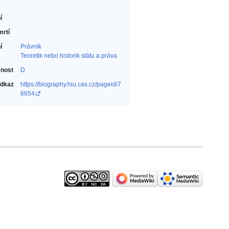
í
mrtí
í
Právník‎
Teoretik nebo historik státu a práva‎
nost
D
odkaz
https://biography.hiu.cas.cz/pageid/7
6654