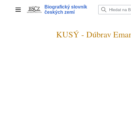
Přeskočit
Biografický slovník
na
Hlavní menu
českých zemí
obsah
KUSÝ - Dúbrav Eman