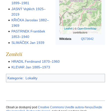
1899–1981
JASNÝ Vojtěch 1925–
2019
KŘIČKA Jaroslav 1882–
1969
Leaflet
| ©
OpenStreetMap
PASTRNEK František
contributors
1853–1940
Wikidata
Q573642
SLIMÁČEK Jan 1939
Zemřelí
HRADIL Ferdinand 1870–1960
KLEVAR Jan 1885–1973
Kategorie
:
Lokality
Obsah je dostupný pod
Creative Commons Uveďte autora-Nevyužívejte