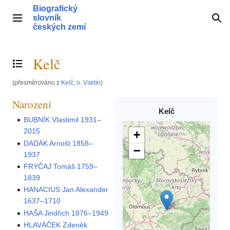
Přeskočit
Biografický
na
slovník
Hlavní menu
Hle
obsah
českých zemí
Kelč
Přepnout obsah
(přesměrováno z
Kelč, o. Vsetín
)
Narození
Kelč
BUBNÍK Vlastimil 1931–
2015
+
DADÁK Arnošt 1858–
−
1937
FRYČAJ Tomáš 1759–
1839
HANACIUS Jan Alexander
1637–1710
HAŠA Jindřich 1876–1949
HLAVÁČEK Zdeněk