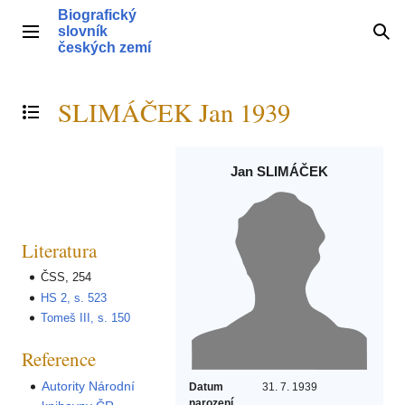
Přeskočit
Biografický
na
slovník
Hlavní menu
Hle
obsah
českých zemí
SLIMÁČEK Jan 1939
Přepnout obsah
Jan SLIMÁČEK
Literatura
ČSS, 254
HS 2, s. 523
Tomeš III, s. 150
Reference
Autority Národní
Datum
31. 7. 1939
narození