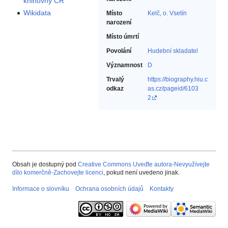
knihovny ČR
Wikidata
Místo
Kelč, o. Vsetín
narození
Místo úmrtí
Povolání
Hudební skladatel‎
Významnost
D
Trvalý
https://biography.hiu.c
odkaz
as.cz/pageid/6103
2
Obsah je dostupný pod
Creative Commons Uveďte autora-Nevyužívejte
dílo komerčně-Zachovejte licenci
, pokud není uvedeno jinak.
Informace o slovníku
Ochrana osobních údajů
Kontakty