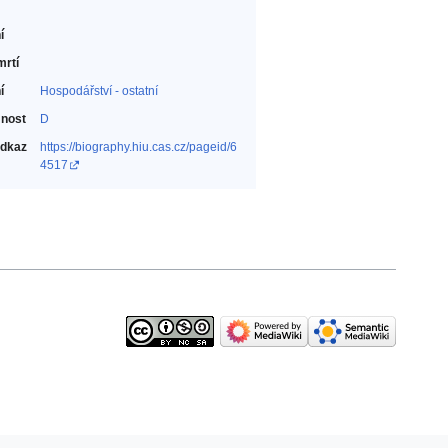
í
mrtí
í
Hospodářství - ostatní‎
nost
D
odkaz
https://biography.hiu.cas.cz/pageid/6
4517