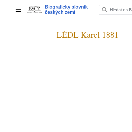
Přeskočit
Biografický slovník
na
Hlavní menu
českých zemí
obsah
LÉDL Karel 1881