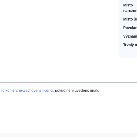
Místo
narozen
Místo ú
Povolán
Význam
Trvalý 
lo komerčně-Zachovejte licenci
, pokud není uvedeno jinak.