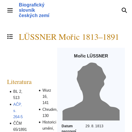
Přeskočit
Biografický
na
slovník
Hlavní menu
Hle
obsah
českých zemí
LÜSSNER Mořic 1813–1891
Přepnout obsah
Mořic LÜSSNER
Literatura
Wurz
BL 2,
16,
513
141
AČP,
Chrudim,
s.
130
264-5
Historici
ČČM
Datum
29. 8. 1813
umění,
65/1891
narození