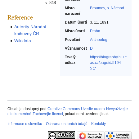
s. 848
Místo
Broumov, o. Náchod
narození
Reference
Datum úmrtí
3. 11. 1891
Autority Národní
Místo úmrtí
Praha
knihovny ČR
Povolání
Archeolog‎
Wikidata
Významnost
D
Trvalý
https://biography.hiu.c
odkaz
as.cz/pageid/5194
5
Obsah je dostupný pod
Creative Commons Uveďte autora-Nevyužívejte
dílo komerčně-Zachovejte licenci
, pokud není uvedeno jinak.
Informace o slovníku
Ochrana osobních údajů
Kontakty