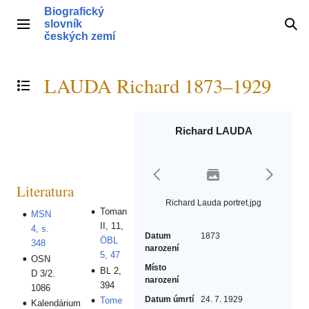
Přeskočit
Biografický
na
slovník
Hlavní menu
Hle
obsah
českých zemí
LAUDA Richard 1873–1929
Přepnout obsah
Richard LAUDA
Literatura
Richard Lauda portret.jpg
Toman
MSN
II, 11,
4, s.
Datum
1873
ÖBL
348
narození
5, 47
OSN
Místo
BL 2,
D 3/2.
narození
394
1086
Datum úmrtí
24. 7. 1929
Tome
Kalendárium