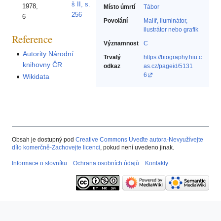
š II, s.
1978,
Místo úmrtí
Tábor
256
6
Povolání
Malíř, iluminátor,
ilustrátor nebo grafik‎
Reference
Významnost
C
Autority Národní
Trvalý
https://biography.hiu.c
knihovny ČR
odkaz
as.cz/pageid/5131
6
Wikidata
Obsah je dostupný pod
Creative Commons Uveďte autora-Nevyužívejte
dílo komerčně-Zachovejte licenci
, pokud není uvedeno jinak.
Informace o slovníku
Ochrana osobních údajů
Kontakty