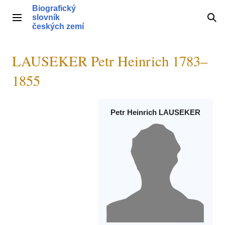
Přeskočit
Biografický
na
slovník
Hlavní menu
Hle
obsah
českých zemí
LAUSEKER Petr Heinrich 1783–
1855
Petr Heinrich LAUSEKER