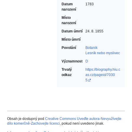
Datum
1783
narození
Místo
narození
Datum úmrtí
24. 8. 1855
Místo úmrtí
Povolání
Botanik‎
Lesník nebo myslivec‎
Významnost
D
Trvalý
https://biography.hiu.c
odkaz
as.cz/pageid/7030
5
Obsah je dostupný pod
Creative Commons Uveďte autora-Nevyužívejte
dílo komerčně-Zachovejte licenci
, pokud není uvedeno jinak.