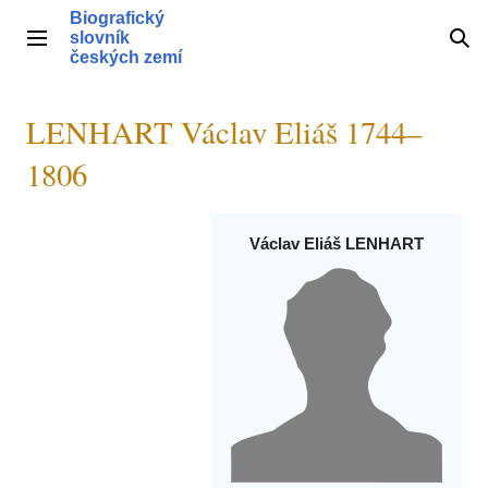
Přeskočit
Biografický
na
slovník
Hlavní menu
Hle
obsah
českých zemí
LENHART Václav Eliáš 1744–
1806
Václav Eliáš LENHART