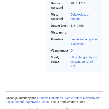
Datum
20. 7. 1744
narození
Místo
Dyjákovice, o.
narození
Znojmo
Datum úmrtí
1. 5. 1806
Místo úmrtí
Povolání
Lesník nebo myslivec‎
Spisovatel‎
Významnost
D
Trvalý
https://biography.hiu.c
odkaz
as.cz/pageid/7167
7
Obsah je dostupný pod
Creative Commons Uveďte autora-Nevyužívejte
dílo komerčně-Zachovejte licenci
, pokud není uvedeno jinak.