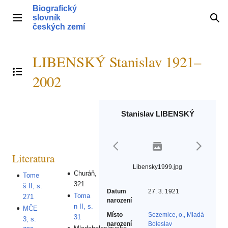
Přeskočit
Biografický
na
slovník
Hlavní menu
Hle
obsah
českých zemí
LIBENSKÝ Stanislav 1921–
Přepnout obsah
2002
Stanislav LIBENSKÝ
Literatura
Libensky1999.jpg
Churáň,
Tome
321
š II, s.
Datum
27. 3. 1921
Toma
271
narození
n II, s.
MČE
Místo
Sezemice, o., Mladá
31
3, s.
narození
Boleslav