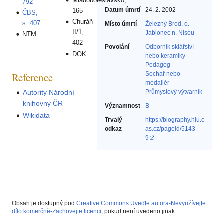
Mladoboleslavsko,
792
Datum úmrtí
24. 2. 2002
165
ČBS,
Churáň
s. 407
Místo úmrtí
Železný Brod, o.
II/1,
Jablonec n. Nisou
NTM
402
Povolání
Odborník sklářství
DOK
nebo keramiky‎
Pedagog‎
Reference
Sochař nebo
medailér‎
Průmyslový výtvarník‎
Autority Národní
knihovny ČR
Významnost
B
Wikidata
Trvalý
https://biography.hiu.c
odkaz
as.cz/pageid/5143
9
Obsah je dostupný pod
Creative Commons Uveďte autora-Nevyužívejte
dílo komerčně-Zachovejte licenci
, pokud není uvedeno jinak.