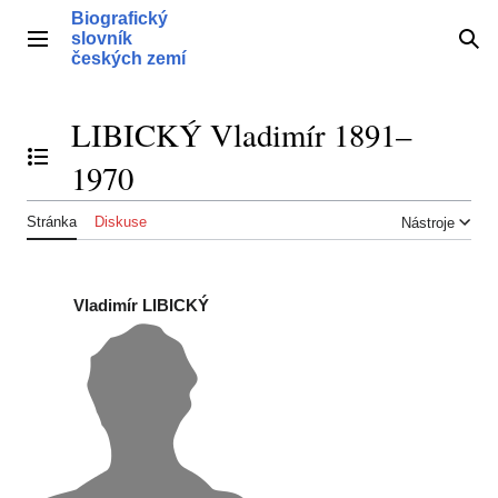
Přeskočit
Biografický
na
slovník
Hlavní menu
Hle
obsah
českých zemí
LIBICKÝ Vladimír 1891–
Přepnout obsah
1970
Stránka
Diskuse
Nástroje
Vladimír LIBICKÝ