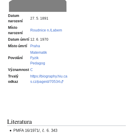
Datum
27. 5. 1891
narození
Místo
Roudnice n./Labem
narození
Datum úmrtí
12. 6. 1970
Místo úmrtí
Praha
Matematik‎
Povolání
Fyzik‎
Pedagog‎
Významnost
C
Trvalý
https://biography.hiu.ca
odkaz
s.cz/pageid/70534
Literatura
PMFA 16/1971/, č. 6. 343