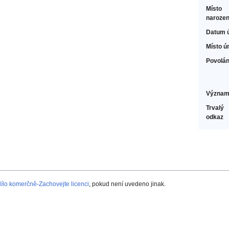
Místo
narozen
Datum 
Místo ú
Povolán
Význam
Trvalý
odkaz
lo komerčně-Zachovejte licenci
, pokud není uvedeno jinak.