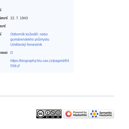
í
úmrtí
22. 7. 1943
mrtí
í
Odborník kožeděl. nebo
gumárenského průmyslu‎
Umělecký řemeslník‎
nost
D
https://biography.hiu.cas.cz/pageid/64
558