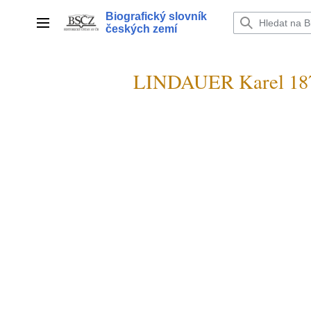
Přeskočit
Biografický slovník
na
Hlavní menu
českých zemí
obsah
LINDAUER Karel 18