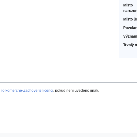
Místo
narozen
Místo ú
Povolán
Význam
Trvalý 
lo komerčně-Zachovejte licenci
, pokud není uvedeno jinak.