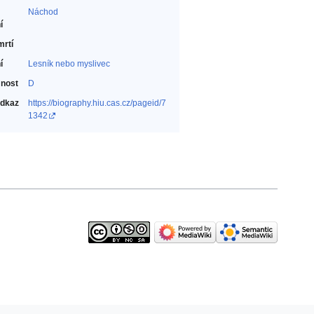
Náchod
í
mrtí
í
Lesník nebo myslivec‎
nost
D
odkaz
https://biography.hiu.cas.cz/pageid/7
1342