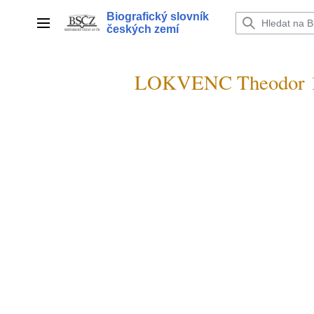
Přeskočit
Biografický slovník
na
Hlavní menu
českých zemí
obsah
LOKVENC Theodor 