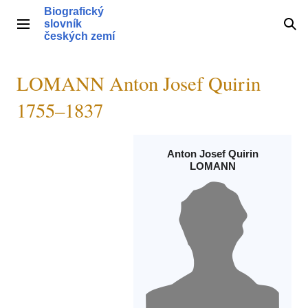
Přeskočit
Biografický
na
slovník
Hlavní menu
Hle
obsah
českých zemí
LOMANN Anton Josef Quirin
1755–1837
Anton Josef Quirin
LOMANN