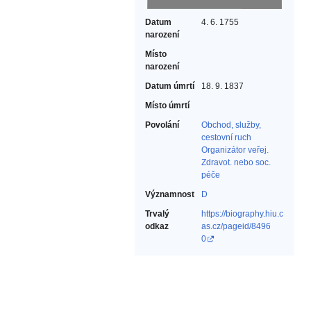
Datum
4. 6. 1755
narození
Místo
narození
Datum úmrtí
18. 9. 1837
Místo úmrtí
Povolání
Obchod, služby,
cestovní ruch‎
Organizátor veřej.
Zdravot. nebo soc.
péče‎
Významnost
D
Trvalý
https://biography.hiu.c
odkaz
as.cz/pageid/8496
0