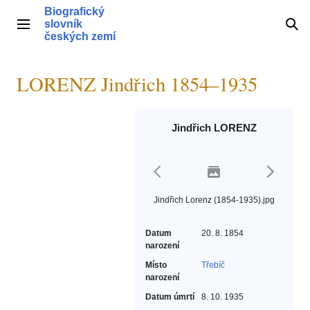
Přeskočit
Biografický
na
slovník
Hlavní menu
Hle
obsah
českých zemí
LORENZ Jindřich 1854–1935
Jindřich LORENZ
Jindřich Lorenz (1854-1935).jpg
Datum
20. 8. 1854
narození
Místo
Třebíč
narození
Datum úmrtí
8. 10. 1935