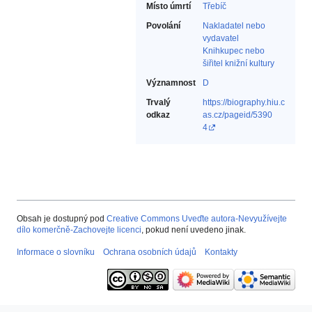
Místo úmrtí
Třebíč
Povolání
Nakladatel nebo
vydavatel‎
Knihkupec nebo
šiřitel knižní kultury‎
Významnost
D
Trvalý
https://biography.hiu.c
odkaz
as.cz/pageid/5390
4
Obsah je dostupný pod
Creative Commons Uveďte autora-Nevyužívejte
dílo komerčně-Zachovejte licenci
, pokud není uvedeno jinak.
Informace o slovníku
Ochrana osobních údajů
Kontakty