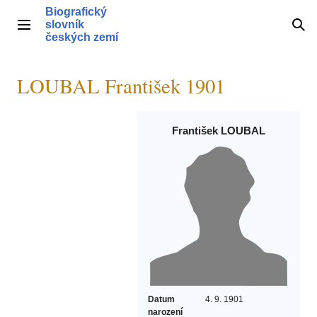
Přeskočit
Biografický
na
slovník
Hlavní menu
Hle
obsah
českých zemí
LOUBAL František 1901
František LOUBAL
Datum
4. 9. 1901
narození