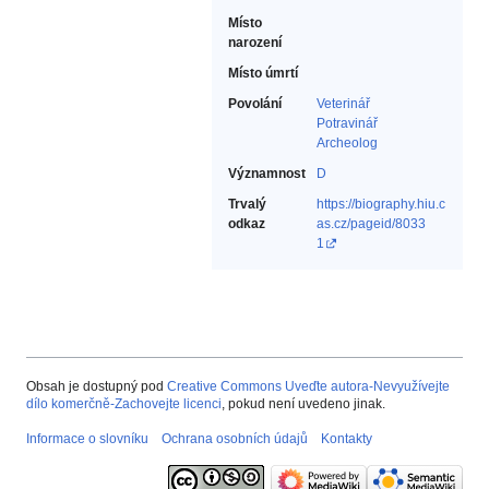
Místo
narození
Místo úmrtí
Povolání
Veterinář‎
Potravinář‎
Archeolog‎
Významnost
D
Trvalý
https://biography.hiu.c
odkaz
as.cz/pageid/8033
1
Obsah je dostupný pod
Creative Commons Uveďte autora-Nevyužívejte
dílo komerčně-Zachovejte licenci
, pokud není uvedeno jinak.
Informace o slovníku
Ochrana osobních údajů
Kontakty