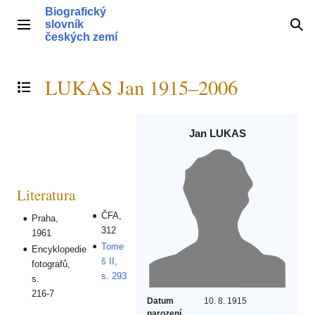
Přeskočit
Biografický
na
slovník
Hlavní menu
Hle
obsah
českých zemí
LUKAS Jan 1915–2006
Přepnout obsah
Jan LUKAS
Literatura
ČFA,
Praha,
312
1961
Tome
Encyklopedie
š II,
fotografů,
s. 293
s.
216-7
Datum
10. 8. 1915
narození