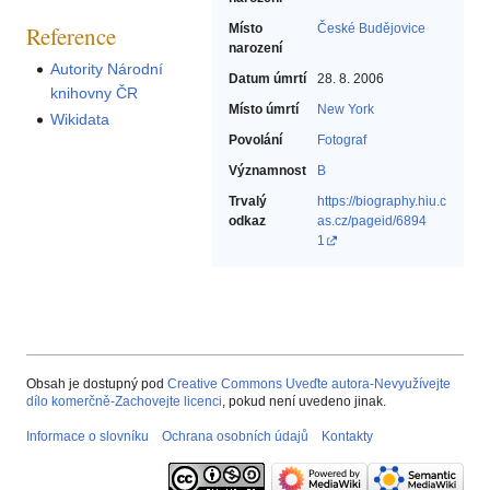
Reference
Místo
České Budějovice
narození
Autority Národní
Datum úmrtí
28. 8. 2006
knihovny ČR
Místo úmrtí
New York
Wikidata
Povolání
Fotograf‎
Významnost
B
Trvalý
https://biography.hiu.c
odkaz
as.cz/pageid/6894
1
Obsah je dostupný pod
Creative Commons Uveďte autora-Nevyužívejte
dílo komerčně-Zachovejte licenci
, pokud není uvedeno jinak.
Informace o slovníku
Ochrana osobních údajů
Kontakty