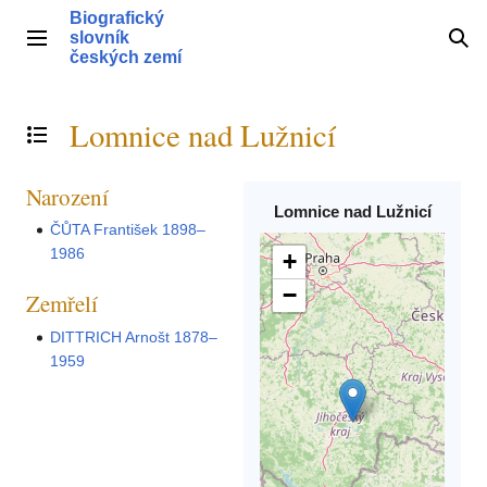
Přeskočit
Biografický
na
slovník
Hlavní menu
Hle
obsah
českých zemí
Lomnice nad Lužnicí
Přepnout obsah
Narození
Lomnice nad Lužnicí
ČŮTA František 1898–
1986
+
−
Zemřelí
DITTRICH Arnošt 1878–
1959