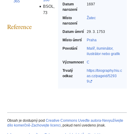
365
Datum
1697
BSOL,
narození
73
Místo
Žatec
narození
Reference
Datum úmrtí
29. 3. 1753
Místo úmrtí
Praha
Povolání
Malíř, iluminátor,
ilustrátor nebo grafik‎
Významnost
C
Trvalý
https://biography.hiu.c
odkaz
as.cz/pageid/5293
9
Obsah je dostupný pod
Creative Commons Uveďte autora-Nevyužívejte
dílo komerčně-Zachovejte licenci
, pokud není uvedeno jinak.