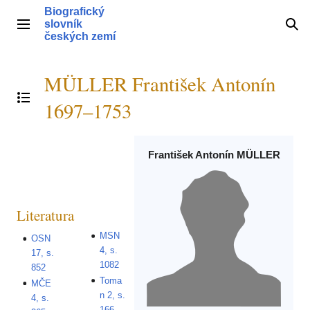
Přeskočit
Biografický
na
slovník
Hlavní menu
Hle
obsah
českých zemí
MÜLLER František Antonín
Přepnout obsah
1697–1753
František Antonín MÜLLER
Literatura
MSN
OSN
4, s.
17, s.
1082
852
Toma
MČE
n 2, s.
4, s.
166