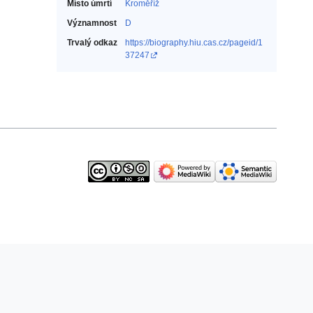
Místo úmrtí
Kroměříž
Významnost
D
Trvalý odkaz
https://biography.hiu.cas.cz/pageid/1
37247