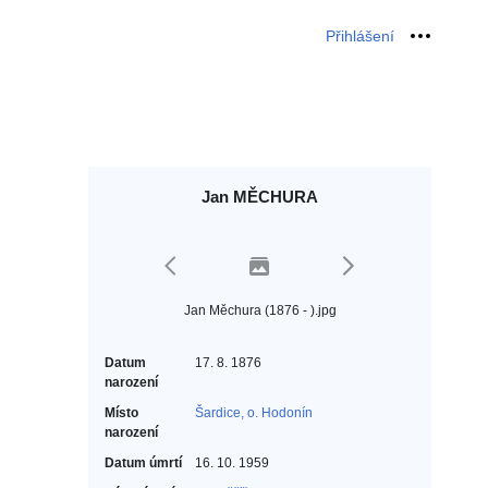
Přihlášení
Osobní 
Jan MĚCHURA
Jan Měchura (1876 - ).jpg
Datum
17. 8. 1876
narození
Místo
Šardice, o. Hodonín
narození
Datum úmrtí
16. 10. 1959