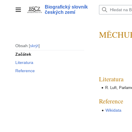
Přeskočit
Biografický slovník
na
Hlavní menu
českých zemí
obsah
MĚCHURA
Obsah
skrýt
Začátek
Literatura
Reference
Literatura
R. Luft, Parlam
Reference
Wikidata