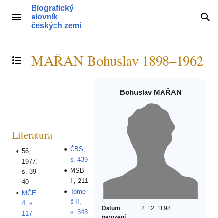
Přeskočit
Biografický
na
slovník
Hlavní menu
Hle
obsah
českých zemí
MAŘAN Bohuslav 1898–1962
Přepnout obsah
Bohuslav MAŘAN
Literatura
ČBS,
56,
s. 439
1977,
MSB
s. 39-
II, 211
40
Tome
MČE
š II,
4, s.
Datum
2. 12. 1898
s. 343
117
narození