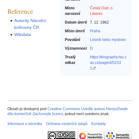
Místo
Český Dub, o.
Reference
narození
Liberec
Autority Národní
Datum úmrtí
7. 12. 1962
knihovny ČR
Místo úmrtí
Praha
Wikidata
Povolání
Lesník nebo myslivec‎
Významnost
D
Trvalý
https://biography.hiu.c
odkaz
as.cz/pageid/5233
1
Obsah je dostupný pod
Creative Commons Uveďte autora-Nevyužívejte
dílo komerčně-Zachovejte licenci
, pokud není uvedeno jinak.
Informace o slovníku
Ochrana osobních údajů
Kontakty