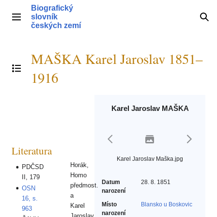
Přeskočit
Biografický
na
slovník
Hlavní menu
Hle
obsah
českých zemí
MAŠKA Karel Jaroslav 1851–
Přepnout obsah
1916
Karel Jaroslav MAŠKA
Literatura
Karel Jaroslav Maška.jpg
Horák,
PDČSD
Homo
II, 179
Datum
28. 8. 1851
předmost.
OSN
narození
a
16, s.
Místo
Blansko u Boskovic
Karel
963
narození
Jaroslav