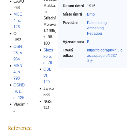
ČAVU
Maška.
Datum úmrtí
1916
268
In:
MČE
Místo úmrtí
Brno
Střední
4, s.
Povolání
Paleontolog‎
Morava
126
Archeolog‎
1/1995,
O
Pedagog‎
s. 98-
II/93
Významnost
B
100
OSN
Slezs
Trvalý
https://biography.hiu.c
28, s.
odkaz
as.cz/pageid/5237
ko 5,
934
3
s. 76
MSN
ÖBL
4, s.
VI,
798
129
OSND
Janko
IV/1,
583
s. 126
NGS
Vladimír
741
J.
Reference