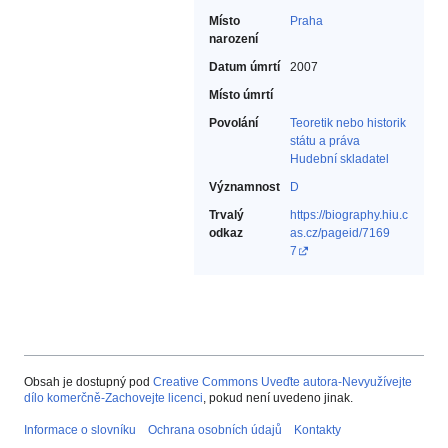
Místo
Praha
narození
Datum úmrtí
2007
Místo úmrtí
Povolání
Teoretik nebo historik
státu a práva‎
Hudební skladatel‎
Významnost
D
Trvalý
https://biography.hiu.c
odkaz
as.cz/pageid/7169
7
Obsah je dostupný pod
Creative Commons Uveďte autora-Nevyužívejte
dílo komerčně-Zachovejte licenci
, pokud není uvedeno jinak.
Informace o slovníku
Ochrana osobních údajů
Kontakty