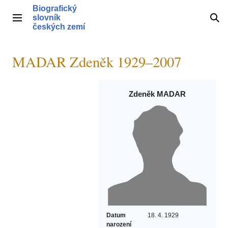
Přeskočit
Biografický
na
slovník
Hlavní menu
Hle
obsah
českých zemí
MADAR Zdeněk 1929–2007
Zdeněk MADAR
Datum
18. 4. 1929
narození