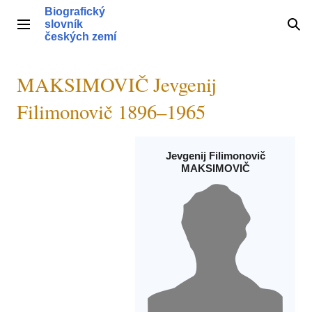
Přeskočit
Biografický
na
slovník
Hlavní menu
Hle
obsah
českých zemí
MAKSIMOVIČ Jevgenij
Filimonovič 1896–1965
Jevgenij Filimonovič
MAKSIMOVIČ