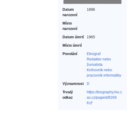
Datum
1896
narození
Místo
narození
Datum úmrtí
1965
Místo úmrtí
Povolání
Etnograf‎
Redaktor nebo
žurnalista‎
Knihovník nebo
pracovník informatiky‎
Významnost
D
Trvalý
https://biography.hiu.c
odkaz
as.cz/pageid/8269
8