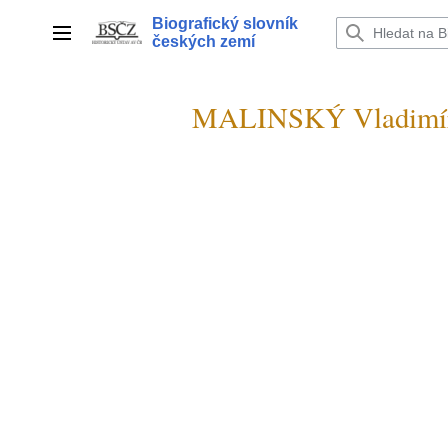
Přeskočit
Biografický slovník
na
Hlavní menu
českých zemí
obsah
MALINSKÝ Vladimír