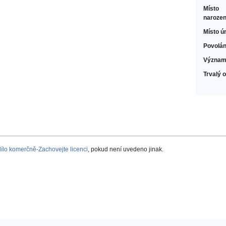
Místo
narozen
Místo ú
Povolán
Význam
Trvalý 
lo komerčně-Zachovejte licenci
, pokud není uvedeno jinak.