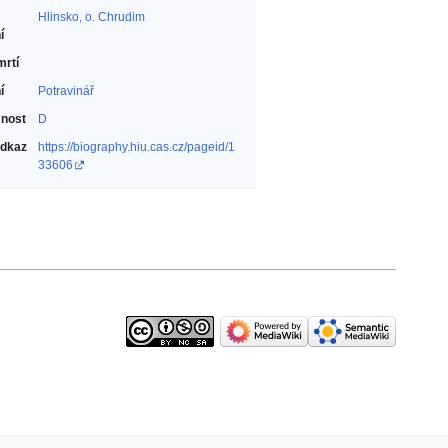
Hlinsko, o. Chrudim
í
mrtí
í
Potravinář‎
nost
D
odkaz
https://biography.hiu.cas.cz/pageid/1
33606