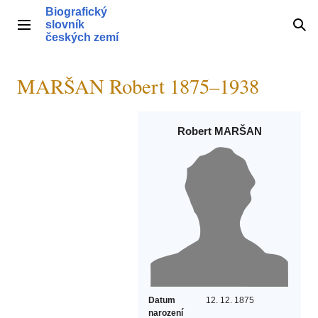
Přeskočit
Biografický
na
slovník
Hlavní menu
Hle
obsah
českých zemí
MARŠAN Robert 1875–1938
Robert MARŠAN
Datum
12. 12. 1875
narození