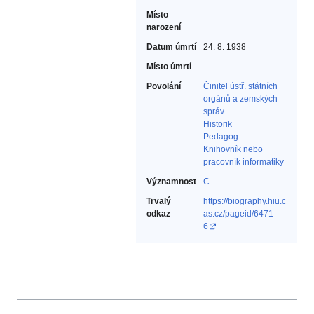
Místo
narození
Datum úmrtí
24. 8. 1938
Místo úmrtí
Povolání
Činitel ústř. státních
orgánů a zemských
správ‎
Historik‎
Pedagog‎
Knihovník nebo
pracovník informatiky‎
Významnost
C
Trvalý
https://biography.hiu.c
odkaz
as.cz/pageid/6471
6