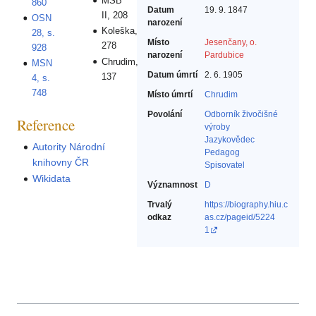
MSB
860
Datum
19. 9. 1847
II, 208
OSN
narození
Koleška,
28, s.
Místo
Jesenčany, o.
278
928
narození
Pardubice
Chrudim,
MSN
Datum úmrtí
2. 6. 1905
137
4, s.
748
Místo úmrtí
Chrudim
Povolání
Odborník živočišné
Reference
výroby‎
Jazykovědec‎
Autority Národní
Pedagog‎
knihovny ČR
Spisovatel‎
Wikidata
Významnost
D
Trvalý
https://biography.hiu.c
odkaz
as.cz/pageid/5224
1