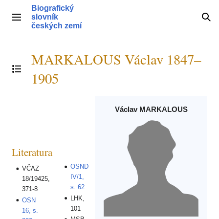
Přeskočit
Biografický
na
slovník
Hlavní menu
Hle
obsah
českých zemí
MARKALOUS Václav 1847–
Přepnout obsah
1905
Václav MARKALOUS
Literatura
OSND
VČAZ
IV/1,
18/19425,
s. 62
371-8
LHK,
OSN
101
16, s.