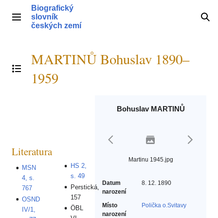
Přeskočit
Biografický
na
slovník
Hlavní menu
Hle
obsah
českých zemí
MARTINŮ Bohuslav 1890–
Přepnout obsah
1959
Bohuslav MARTINŮ
Literatura
Martinu 1945.jpg
HS 2,
MSN
s. 49
4, s.
Datum
8. 12. 1890
Perstická,
767
narození
157
OSND
Místo
Polička o.Svitavy
ÖBL
IV/1,
narození