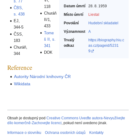
VI,
s. 77
Datum úmrtí
28. 8. 1959
118
ČBS,
Churáň
s. 438
Místo úmrtí
Liestal
II/1,
EJ,
Povolání
Hudební skladatel‎
433
344-5
Významnost
A
Tome
ČSS,
š II, s.
Trvalý
https://biography.hiu.c
183
341
odkaz
as.cz/pageid/5231
Churáň,
9
DOK
344
Reference
Autority Národní knihovny ČR
Wikidata
Obsah je dostupný pod
Creative Commons Uveďte autora-Nevyužívejte
dílo komerčně-Zachovejte licenci
, pokud není uvedeno jinak.
Informace o slovníku
Ochrana osobních údajů
Kontakty