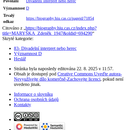
Povolání
Divadelní interpret nebo herec‎
Významnost
D
Trvalý
https://biography.hiu.cas.cz/pageid/71854
odkaz
Citováno z „
https://biography.hiu.cas.cz/index.php?
title=MARYŠKA_Zdeněk_1947&oldid=694290
“
Skryté kategorie:
83- Divadelní interpret nebo herec
Významnost D
Heslář
Stránka byla naposledy editována 22. 8. 2025 v 11:57.
Obsah je dostupný pod
Creative Commons Uveďte autora-
Nevyužívejte dílo komerčně-Zachovejte licenci
, pokud není
uvedeno jinak.
Informace o slovníku
Ochrana osobních údajů
Kontakty