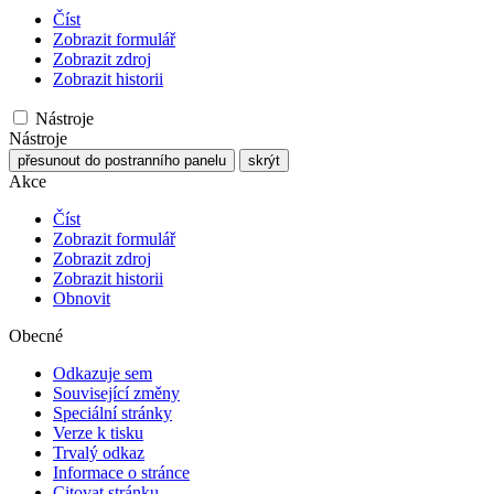
Číst
Zobrazit formulář
Zobrazit zdroj
Zobrazit historii
Nástroje
Nástroje
přesunout do postranního panelu
skrýt
Akce
Číst
Zobrazit formulář
Zobrazit zdroj
Zobrazit historii
Obnovit
Obecné
Odkazuje sem
Související změny
Speciální stránky
Verze k tisku
Trvalý odkaz
Informace o stránce
Citovat stránku