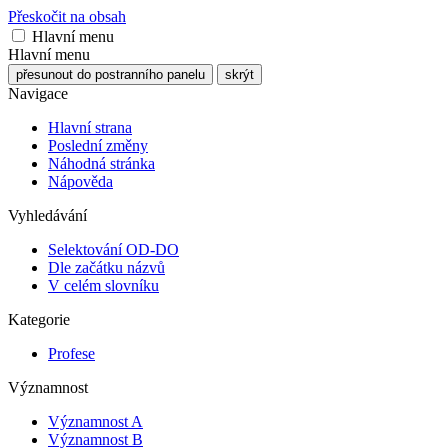
Přeskočit na obsah
Hlavní menu
Hlavní menu
přesunout do postranního panelu
skrýt
Navigace
Hlavní strana
Poslední změny
Náhodná stránka
Nápověda
Vyhledávání
Selektování OD-DO
Dle začátku názvů
V celém slovníku
Kategorie
Profese
Významnost
Významnost A
Významnost B