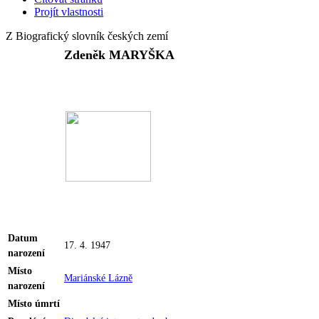
Projít vlastnosti
Z Biografický slovník českých zemí
Zdeněk MARYŠKA
Datum
17. 4. 1947
narození
Místo
Mariánské Lázně
narození
Místo úmrtí