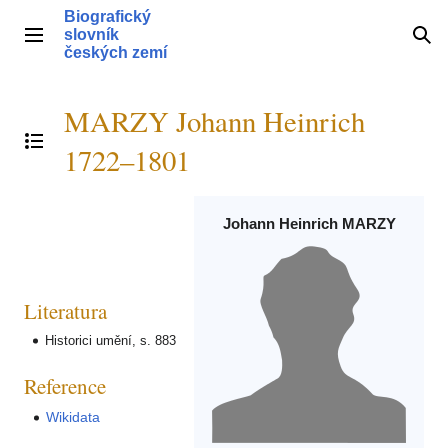
Přeskočit
Biografický
na
slovník
Hlavní menu
Hle
obsah
českých zemí
MARZY Johann Heinrich
Přepnout obsah
1722–1801
Johann Heinrich MARZY
Literatura
Historici umění, s. 883
Reference
Wikidata