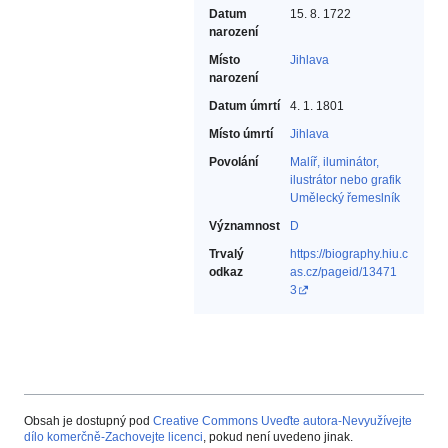
Datum
15. 8. 1722
narození
Místo
Jihlava
narození
Datum úmrtí
4. 1. 1801
Místo úmrtí
Jihlava
Povolání
Malíř, iluminátor,
ilustrátor nebo grafik‎
Umělecký řemeslník‎
Významnost
D
Trvalý
https://biography.hiu.c
odkaz
as.cz/pageid/13471
3
Obsah je dostupný pod
Creative Commons Uveďte autora-Nevyužívejte
dílo komerčně-Zachovejte licenci
, pokud není uvedeno jinak.