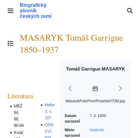
Přeskočit
Biografický
na
slovník
Hlavní menu
Hle
obsah
českých zemí
MASARYK Tomáš Garrigue
Přepnout obsah
1850–1937
Tomáš Garrigue MASARYK
Literatura
MasarykFotoPrvniPoselstviTGM.jpg
Heller
MBŽ
3, s.
84,
Datum
7. 3. 1850
107
88,
narození
OSN
90-94
Místo
Hodonín
XVI,
Kolář,
narození
934