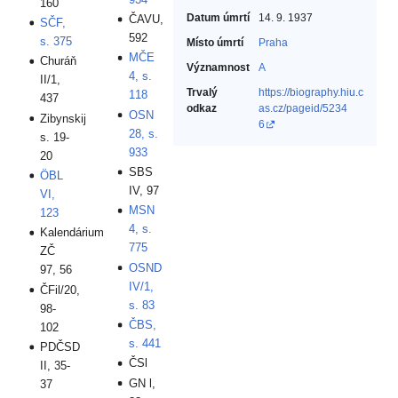
160
Datum úmrtí
14. 9. 1937
ČAVU,
SČF,
592
s. 375
Místo úmrtí
Praha
MČE
Churáň
Významnost
A
4, s.
II/1,
Trvalý
https://biography.hiu.c
118
437
odkaz
as.cz/pageid/5234
OSN
Zibynskij
6
28, s.
s. 19-
933
20
SBS
ÖBL
IV, 97
VI,
MSN
123
4, s.
Kalendárium
775
ZČ
OSND
97, 56
IV/1,
ČFil/20,
s. 83
98-
ČBS,
102
s. 441
PDČSD
ČSl
II, 35-
GN l,
37