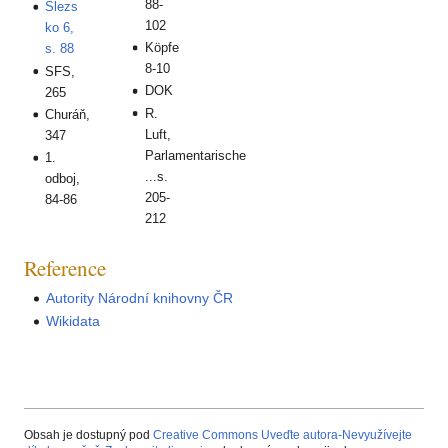
88-
Slezs
102
ko 6,
Köpfe
s. 88
8-10
SFS,
DOK
265
R.
Churáň,
Luft,
347
Parlamentarische
1.
...s.
odboj,
205-
84-86
212
Reference
Autority Národní knihovny ČR
Wikidata
Obsah je dostupný pod
Creative Commons Uveďte autora-Nevyužívejte