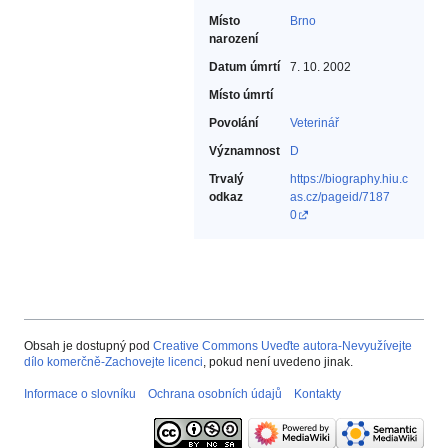
Místo
Brno
narození
Datum úmrtí
7. 10. 2002
Místo úmrtí
Povolání
Veterinář‎
Významnost
D
Trvalý
https://biography.hiu.c
odkaz
as.cz/pageid/7187
0
Obsah je dostupný pod
Creative Commons Uveďte autora-Nevyužívejte
dílo komerčně-Zachovejte licenci
, pokud není uvedeno jinak.
Informace o slovníku
Ochrana osobních údajů
Kontakty