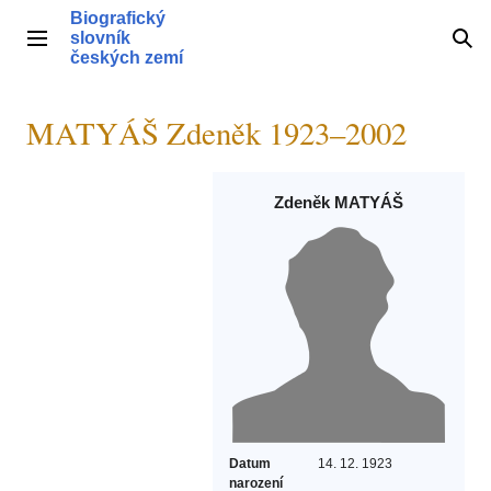
Přeskočit
Biografický
na
slovník
Hlavní menu
Hle
obsah
českých zemí
MATYÁŠ Zdeněk 1923–2002
Zdeněk MATYÁŠ
Datum
14. 12. 1923
narození