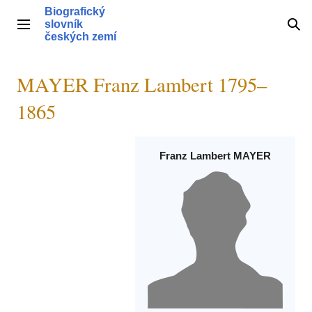
Přeskočit
Biografický
na
slovník
Hlavní menu
Hle
obsah
českých zemí
MAYER Franz Lambert 1795–
1865
Franz Lambert MAYER