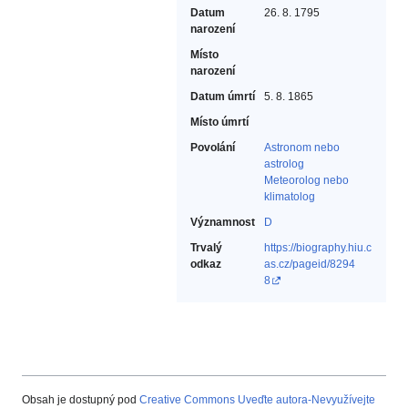
Datum
26. 8. 1795
narození
Místo
narození
Datum úmrtí
5. 8. 1865
Místo úmrtí
Povolání
Astronom nebo
astrolog‎
Meteorolog nebo
klimatolog‎
Významnost
D
Trvalý
https://biography.hiu.c
odkaz
as.cz/pageid/8294
8
Obsah je dostupný pod
Creative Commons Uveďte autora-Nevyužívejte