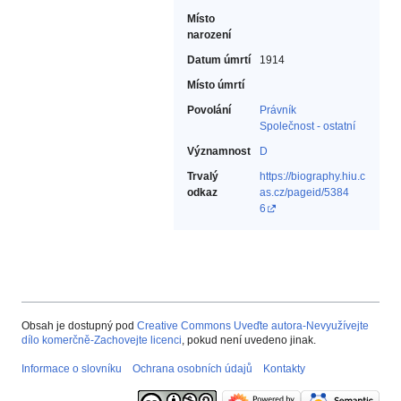
Místo
narození
Datum úmrtí
1914
Místo úmrtí
Povolání
Právník‎
Společnost - ostatní‎
Významnost
D
Trvalý
https://biography.hiu.c
odkaz
as.cz/pageid/5384
6
Obsah je dostupný pod
Creative Commons Uveďte autora-Nevyužívejte
dílo komerčně-Zachovejte licenci
, pokud není uvedeno jinak.
Informace o slovníku
Ochrana osobních údajů
Kontakty