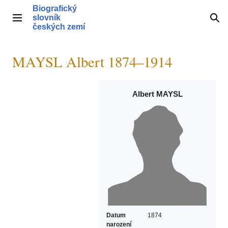
Přeskočit
Biografický
na
slovník
Hlavní menu
Hle
obsah
českých zemí
MAYSL Albert 1874–1914
Albert MAYSL
Datum
1874
narození