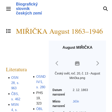
Přeskočit
Biografický
na
slovník
Hlavní menu
Hle
obsah
českých zemí
MIŘIČKA August 1863–1946
Přepnout obsah
August MIŘIČKA
Literatura
Český svět, roč. 20, č. 13 - August
OSND
OSN
Mirička.png
IV/1,
28, s.
s. 280
963
Datum
2. 12. 1863
PHS
ČBS,
narození
19,
s. 462
Místo
Jičín
323
MSN
narození
ÖBL
4, s.