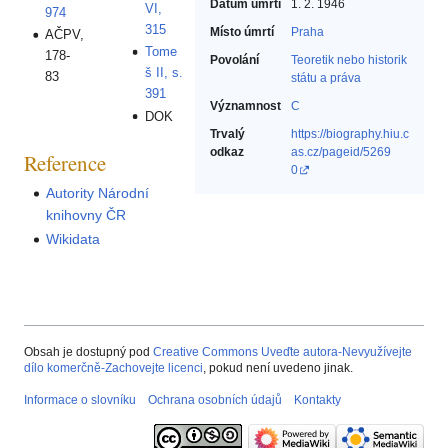
Datum úmrtí
1. 2. 1946
VI,
974
315
Místo úmrtí
Praha
AČPV,
Tome
178-
Povolání
Teoretik nebo historik
š II, s.
83
státu a práva‎
391
Významnost
C
DOK
Trvalý
https://biography.hiu.c
odkaz
as.cz/pageid/5269
Reference
0
Autority Národní
knihovny ČR
Wikidata
Obsah je dostupný pod
Creative Commons Uveďte autora-Nevyužívejte
dílo komerčně-Zachovejte licenci
, pokud není uvedeno jinak.
Informace o slovníku
Ochrana osobních údajů
Kontakty