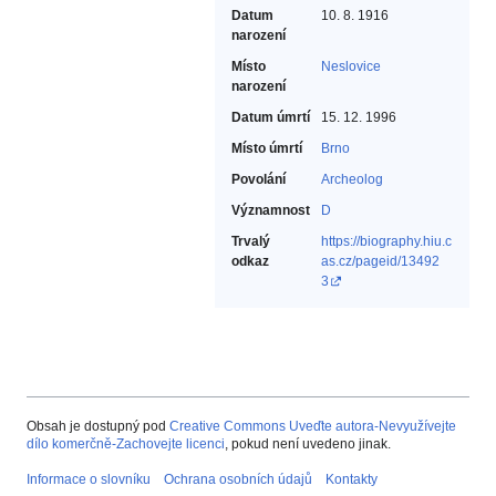
Datum
10. 8. 1916
narození
Místo
Neslovice
narození
Datum úmrtí
15. 12. 1996
Místo úmrtí
Brno
Povolání
Archeolog‎
Významnost
D
Trvalý
https://biography.hiu.c
odkaz
as.cz/pageid/13492
3
Obsah je dostupný pod
Creative Commons Uveďte autora-Nevyužívejte
dílo komerčně-Zachovejte licenci
, pokud není uvedeno jinak.
Informace o slovníku
Ochrana osobních údajů
Kontakty