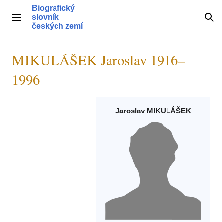
Přeskočit
Biografický
na
slovník
Hlavní menu
Hle
obsah
českých zemí
MIKULÁŠEK Jaroslav 1916–
1996
Jaroslav MIKULÁŠEK