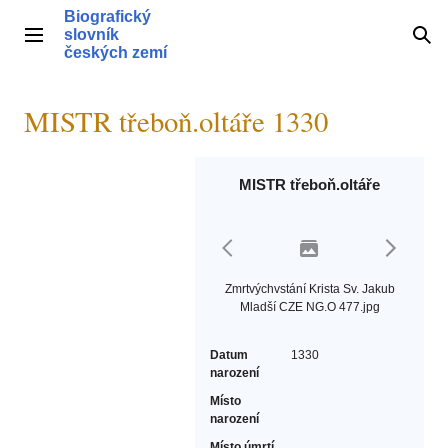
Přeskočit
Biografický
na
slovník
Hlavní menu
Hle
obsah
českých zemí
MISTR třeboň.oltáře 1330
MISTR třeboň.oltáře
Zmrtvýchvstání Krista Sv. Jakub
Mladší CZE NG.O 477.jpg
Datum
1330
narození
Místo
narození
Místo úmrtí